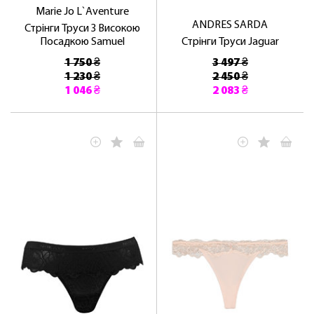
Marie Jo L`Aventure
ANDRES SARDA
Стрінги Труси З Високою
Посадкою Samuel
Стрінги Труси Jaguar
1 750 ₴
3 497 ₴
1 230 ₴
2 450 ₴
1 046 ₴
2 083 ₴