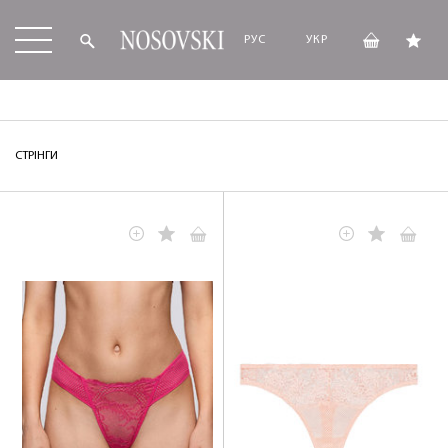
РУС
УКР
СТРІНГИ