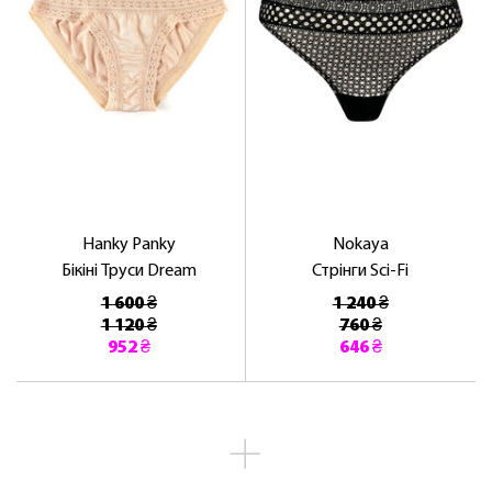
Hanky ​​Panky
Nokaya
Бікіні Труси Dream
Стрінги Sci-Fi
1 600 ₴
1 240 ₴
1 120 ₴
760 ₴
952 ₴
646 ₴