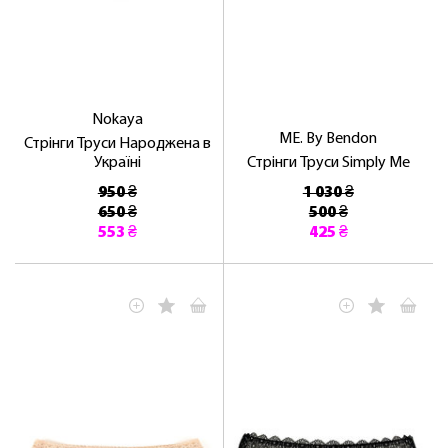
Nokaya
ME. By Bendon
Стрінги Труси Народжена в
Україні
Стрінги Труси Simply Me
950 ₴
1 030 ₴
650 ₴
500 ₴
553 ₴
425 ₴