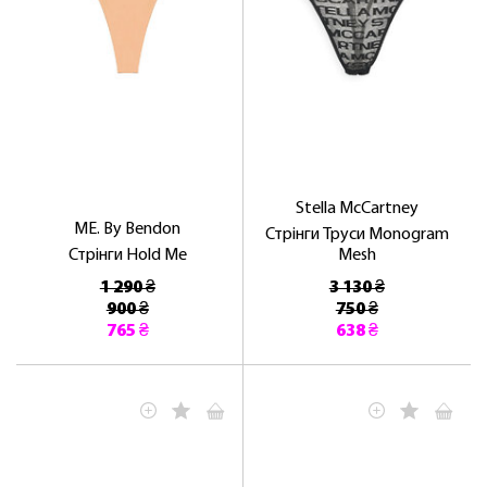
Stella McCartney
ME. By Bendon
Стрінги Труси Monogram
Стрінги Hold Me
Mesh
1 290 ₴
3 130 ₴
900 ₴
750 ₴
765 ₴
638 ₴