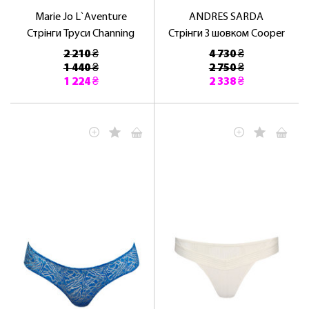
Marie Jo L`Aventure
ANDRES SARDA
Стрінги Труси Channing
Стрінги З шовком Cooper
2 210 ₴
4 730 ₴
1 440 ₴
2 750 ₴
1 224 ₴
2 338 ₴
ЛАСКАВО ПРОСИМО ДО