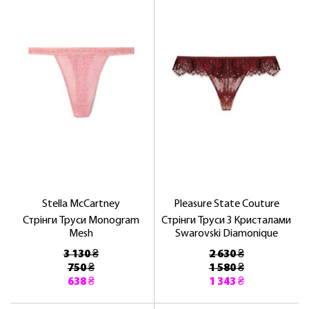
Stella McCartney
Pleasure State Couture
Стрінги Труси Monogram
Стрінги Труси З Кристалами
Mesh
Swarovski Diamonique
3 130 ₴
2 630 ₴
750 ₴
1 580 ₴
638 ₴
1 343 ₴