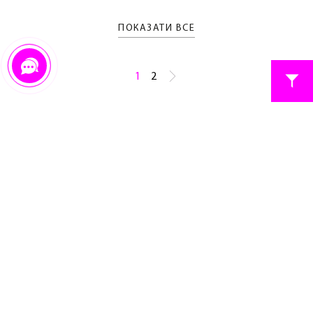
ПОКАЗАТИ ВСЕ
1
2
ПРО НАС
ДИСКОНТНА ПРОГРАМА
КОНТАКТИ
FAQ
МЕРЕЖА МАГАЗИНІВ БІЛИЗНИ
ПЕРЕДПЛАТА НА НОВИНИ
ОПЛАТА
ВІДСТЕЖИТИ ЗАМОВЛЕННЯ
ДОСТАВКА
ПОВЕРНЕННЯ ТА ОБМІН
УМОВИ ВИКОРИСТАННЯ