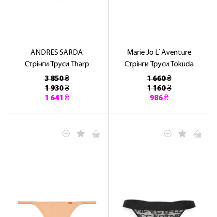
NOSOVSKI.COM! ПРИЙМІТЬ ВІД НАС
ПРИВІТНИЙ БОНУС - ЗНИЖКУ НА
ПЕРШЕ ПОКУПКУ
ANDRES SARDA
Marie Jo L`Aventure
Стрінги Труси Tharp
Стрінги Труси Tokuda
3 850 ₴
1 660 ₴
1 930 ₴
1 160 ₴
1 641 ₴
986 ₴
ОТРИМАТИ!