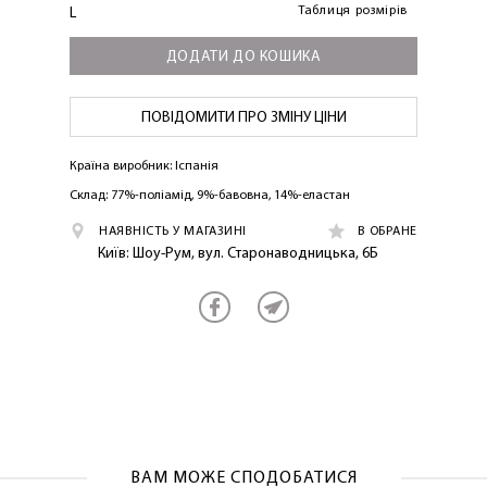
Таблиця розмірів
L
ДОДАТИ ДО КОШИКА
ПОВІДОМИТИ ПРО ЗМІНУ ЦІНИ
Країна виробник: Іспанія
Склад: 77%-поліамід, 9%-бавовна, 14%-еластан
ЛАСКАВО ПРОСИМО ДО
НАЯВНІСТЬ У МАГАЗИНІ
В ОБРАНЕ
NOSOVSKI.COM! ПРИЙМІТЬ ВІД НАС
Київ: Шоу-Рум, вул. Старонаводницька, 6Б
ПРИВІТНИЙ БОНУС - ЗНИЖКУ НА
ПЕРШЕ ПОКУПКУ
ВАМ МОЖЕ СПОДОБАТИСЯ
ОТРИМАТИ!