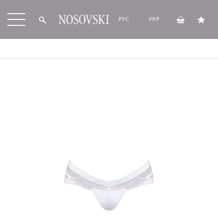
РУС
УКР