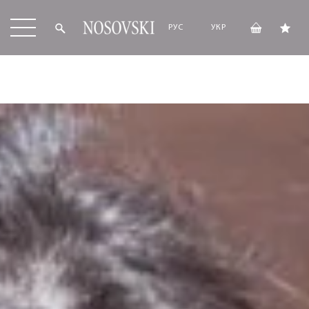
РУС
УКР