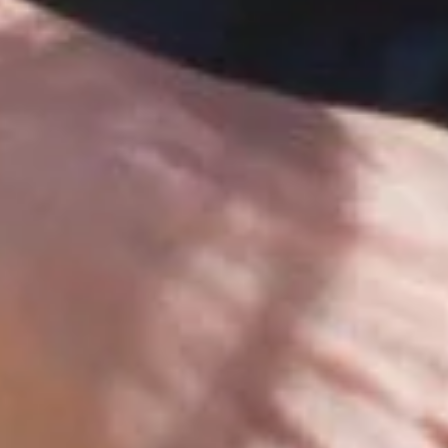
1
2
ЛАСКАВО ПРОСИМО ДО
NOSOVSKI.COM! ПРИЙМІТЬ ВІД НАС
ПРИВІТНИЙ БОНУС - ЗНИЖКУ НА
Marysia Antibes – крок назустріч відпустці.
ПЕРШЕ ПОКУПКУ
Фактурна тканина, відомий стильний образ та
чудова посадка. Зустрічаємо весну, готуючись