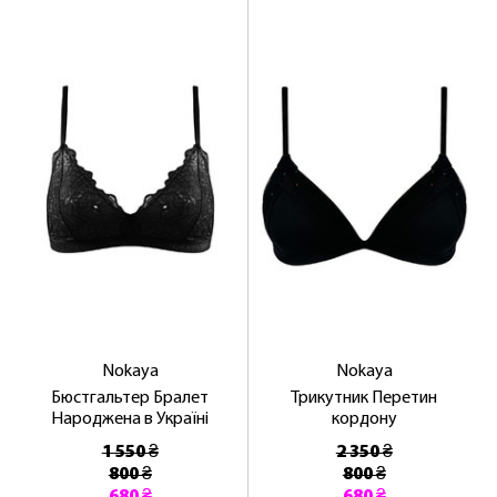
NOSOVSKI.COM! ПРИЙМІТЬ ВІД НАС
ПРИВІТНИЙ БОНУС - ЗНИЖКУ НА
ПЕРШЕ ПОКУПКУ
ОТРИМАТИ!
Nokaya
Nokaya
Бюстгальтер Бралет
Трикутник Перетин
Народжена в Україні
кордону
1 550 ₴
2 350 ₴
800 ₴
800 ₴