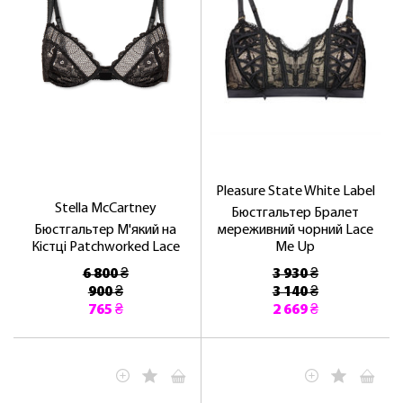
Pleasure State White Label
Stella McCartney
Бюстгальтер Бралет
Бюстгальтер М'який на
мереживний чорний Lace
Кістці Patchworked Lace
Me Up
6 800 ₴
3 930 ₴
900 ₴
3 140 ₴
765 ₴
2 669 ₴
ЛАСКАВО ПРОСИМО ДО