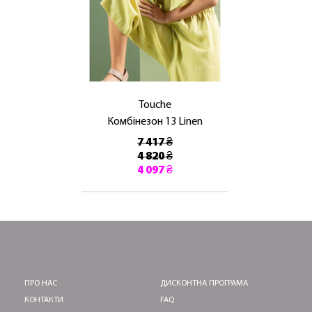
ЛАСКАВО ПРОСИМО ДО
NOSOVSKI.COM! ПРИЙМІТЬ ВІД НАС
ПРИВІТНИЙ БОНУС - ЗНИЖКУ НА
ПЕРШЕ ПОКУПКУ
Touche
Комбінезон 13 Linen
7 417 ₴
4 820 ₴
4 097 ₴
ОТРИМАТИ!
ПРО НАС
ДИСКОНТНА ПРОГРАМА
КОНТАКТИ
FAQ