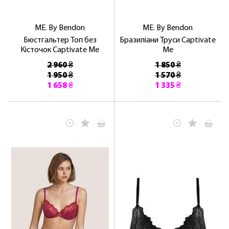
ME. By Bendon
ME. By Bendon
Бюстгальтер Топ без
Бразиліани Труси Captivate
Кісточок Captivate Me
Me
2 960 ₴
1 850 ₴
1 950 ₴
1 570 ₴
1 658 ₴
1 335 ₴