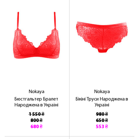
ЛАСКАВО ПРОСИМО ДО
NOSOVSKI.COM! ПРИЙМІТЬ ВІД НАС
ПРИВІТНИЙ БОНУС - ЗНИЖКУ НА
ПЕРШЕ ПОКУПКУ
Nokaya
Nokaya
Бюстгальтер Бралет
Бікіні Труси Народжена в
Народжена в Україні
Україні
ОТРИМАТИ!
1 550 ₴
980 ₴
800 ₴
650 ₴
680 ₴
553 ₴