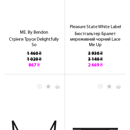
Pleasure State White Label
ME. By Bendon
Бюстгальтер Бралет
Стрінги Труси Delightfully
мереживний чорний Lace
So
Me Up
1 460 ₴
3 930 ₴
1 020 ₴
3 140 ₴
867 ₴
2 669 ₴