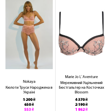
Marie Jo L`Aventure
Nokaya
Мереживний Ущільнений
Кюлоти Труси Народжена в
Бюстгальтер на Косточках
Україні
Blossom
1 200 ₴
4 370 ₴
650 ₴
2 190 ₴
553 ₴
1 862 ₴