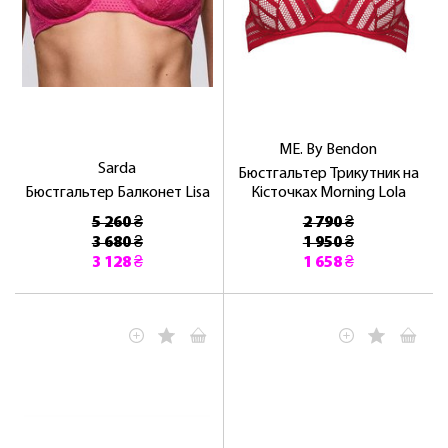
ME. By Bendon
Sarda
Бюстгальтер Трикутник на
Бюстгальтер Балконет Lisa
Кісточках Morning Lola
5 260 ₴
2 790 ₴
3 680 ₴
1 950 ₴
3 128 ₴
1 658 ₴