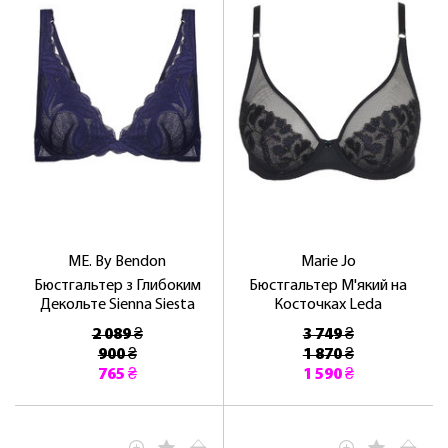
ME. By Bendon
Marie Jo
Бюстгальтер з Глибоким
Бюстгальтер М'який на
Декольте Sienna Siesta
Косточках Leda
2 089 ₴
3 749 ₴
900 ₴
1 870 ₴
765 ₴
1 590 ₴