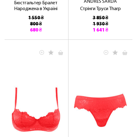
ANDRES SARDA
Бюстгальтер Бралет
Народжена в Україні
Стрінги Труси Tharp
1 550 ₴
3 850 ₴
800 ₴
1 930 ₴
680 ₴
1 641 ₴