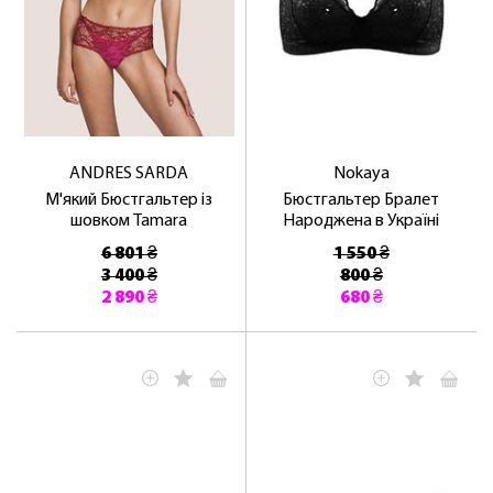
ANDRES SARDA
Nokaya
М'який Бюстгальтер із
Бюстгальтер Бралет
шовком Tamara
Народжена в Україні
6 801 ₴
1 550 ₴
3 400 ₴
800 ₴
2 890 ₴
680 ₴