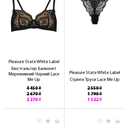
Pleasure State White Label
Бюстгальтер Балконет
Pleasure State White Label
Мереживний Чорний Lace
Me Up
Стрінги Труси Lace Me Up
4 450 ₴
2 550 ₴
2 670 ₴
1 790 ₴
2 270 ₴
1 522 ₴