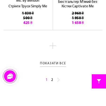
ME. By Bendon
Бюстгальтер М'який без
Стрінги Труси Simply Me
Кістки Captivate Me
1 030 ₴
2 960 ₴
500 ₴
1 950 ₴
425 ₴
1 658 ₴
ПОКАЗАТИ ВСЕ
1
2