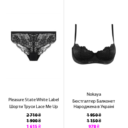
Nokaya
Pleasure State White Label
Бюстгалтер Балконет
Шорти Труси Lace Me Up
Народжена в Україні
2 710 ₴
1 950 ₴
1 900 ₴
1 150 ₴
1 615 ₴
978 ₴