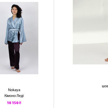
ЛАСКАВО ПРОСИМО ДО NOSOVSKI.COM! ПРИЙМІТЬ ВІД
НАС ПРИВІТНИЙ БОНУС - ЗНИЖКУ НА ПЕРШЕ ПОКУПКУ
ОТРИМАТИ!
шов
Nokaya
Кімоно Леді
10 150 ₴