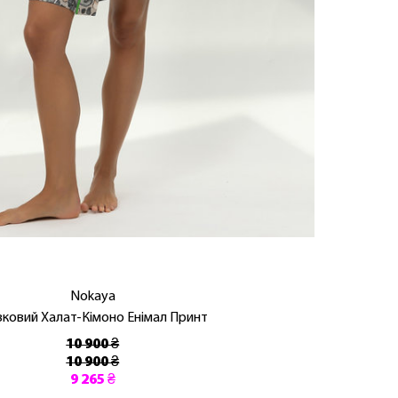
Nokaya
ковий Халат-Кімоно Енімал Принт
10 900 ₴
10 900 ₴
9 265 ₴