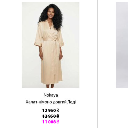
Nokaya
Халат-кімоно довгий Леді
12 950 ₴
12 950 ₴
11 008 ₴