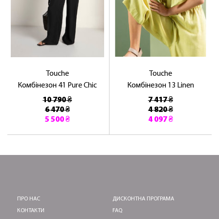
ЛАСКАВО ПРОСИМО ДО
NOSOVSKI.COM! ПРИЙМІТЬ ВІД НАС
ПРИВІТНИЙ БОНУС - ЗНИЖКУ НА
ПЕРШЕ ПОКУПКУ
Touche
Touche
Комбінезон 41 Pure Chic
Комбінезон 13 Linen
10 790 ₴
7 417 ₴
6 470 ₴
4 820 ₴
5 500 ₴
4 097 ₴
ОТРИМАТИ!
ПРО НАС
ДИСКОНТНА ПРОГРАМА
КОНТАКТИ
FAQ