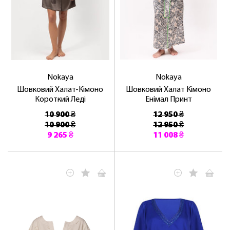
Nokaya
Nokaya
Шовковий Халат-Кімоно
Шовковий Халат Кімоно
Короткий Леді
Енімал Принт
10 900 ₴
12 950 ₴
10 900 ₴
12 950 ₴
9 265 ₴
11 008 ₴
ЛАСКАВО ПРОСИМО ДО
NOSOVSKI.COM! ПРИЙМІТЬ ВІД НАС
ПРИВІТНИЙ БОНУС - ЗНИЖКУ НА
ПЕРШЕ ПОКУПКУ