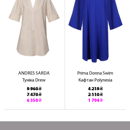
ОТРИМАТИ!
ANDRES SARDA
Prima Donna Swim
Туніка Drew
Кафтан Polynesia
9 960 ₴
4 219 ₴
7 470 ₴
2 110 ₴
6 350 ₴
1 794 ₴