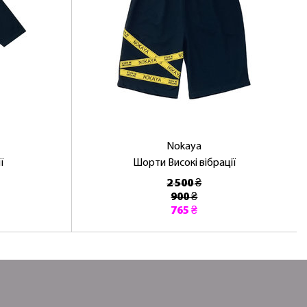
Nokaya
ї
Шорти Високі вібрації
2 500 ₴
900 ₴
765 ₴