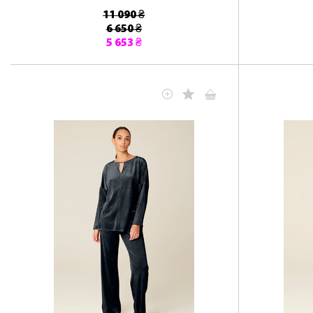
11 090 ₴
6 650 ₴
5 653 ₴