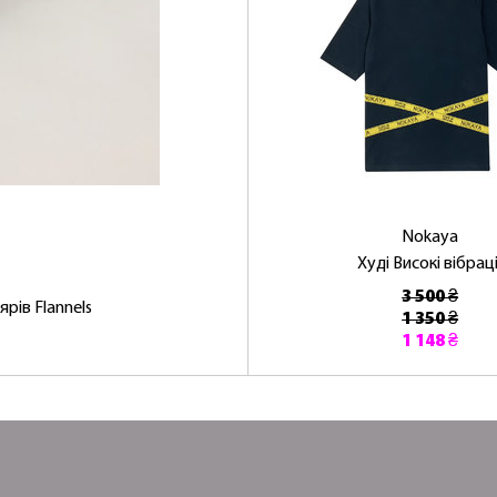
Nokaya
Худі Високі вібраці
3 500 ₴
рів Flannels
1 350 ₴
1 148 ₴