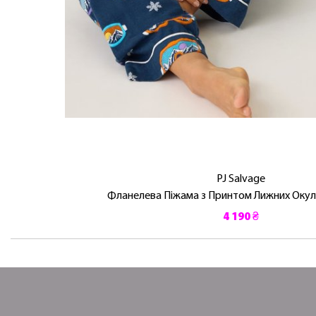
PJ Salvage
Фланелева Піжама з Принтом Лижних Окуля
4 190 ₴