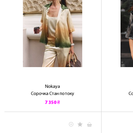
Nokaya
Сорочка Стан потоку
С
7 350 ₴