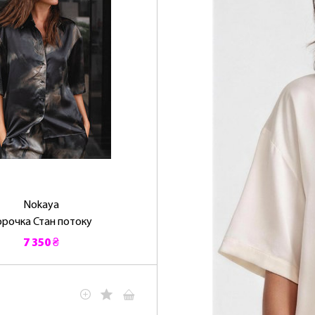
Nokaya
орочка Стан потоку
7 350 ₴