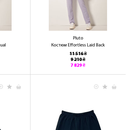
Pluto
ual
Костюм Effortless Laid Back
11 516 ₴
9 210 ₴
7 829 ₴