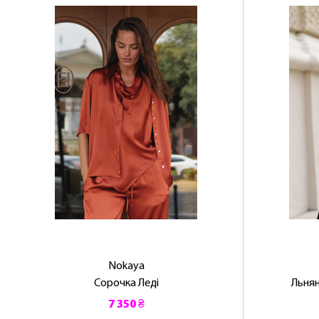
Nokaya
Сорочка Леді
Льнян
7 350 ₴