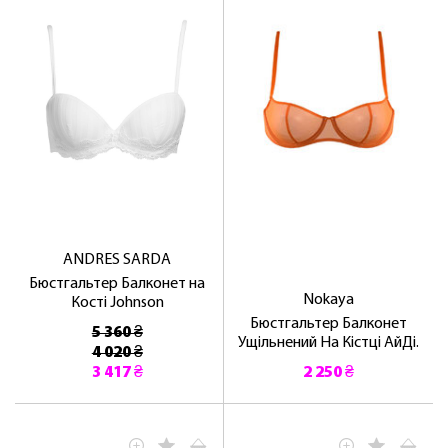
ANDRES SARDA
Бюстгальтер Балконет на
Nokaya
Кості Johnson
Бюстгальтер Балконет
5 360 ₴
Ущільнений На Кістці АйДі.
4 020 ₴
3 417 ₴
2 250 ₴