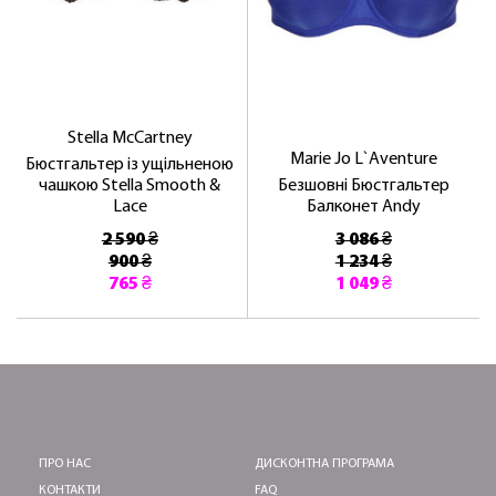
Stella McCartney
Marie Jo L`Aventure
Бюстгальтер із ущільненою
чашкою Stella Smooth &
Безшовні Бюстгальтер
Lace
Балконет Andy
2 590 ₴
3 086 ₴
900 ₴
1 234 ₴
765 ₴
1 049 ₴
ПРО НАС
ДИСКОНТНА ПРОГРАМА
КОНТАКТИ
FAQ