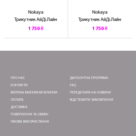
Nokaya
Nokaya
Трикутник АйДі.Лайн
Трикутник АйДі.Лайн
1 750 ₴
1 750 ₴
ПРО НАС
ДИСКОНТНА ПРОГРАМА
КОНТАКТИ
FAQ
МЕРЕЖА МАГАЗИНІВ БІЛИЗНИ
ПЕРЕДПЛАТА НА НОВИНИ
ОПЛАТА
ВІДСТЕЖИТИ ЗАМОВЛЕННЯ
ДОСТАВКА
ПОВЕРНЕННЯ ТА ОБМІН
УМОВИ ВИКОРИСТАННЯ