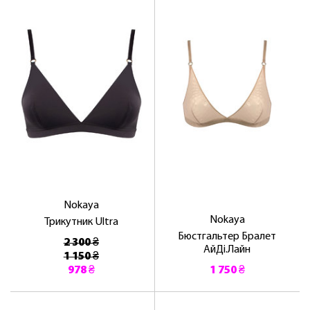
Nokaya
Nokaya
Трикутник Ultra
Бюстгальтер Бралет
2 300 ₴
АйДі.Лайн
1 150 ₴
978 ₴
1 750 ₴