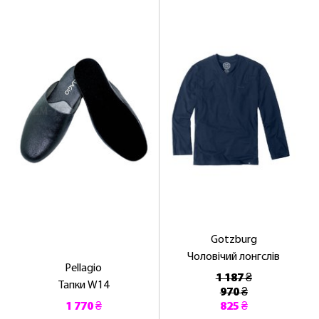
Gotzburg
Чоловічий лонгслів
Pellagio
1 187 ₴
Тапки W14
970 ₴
1 770 ₴
825 ₴