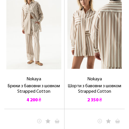
ЛАСКАВО ПРОСИМО ДО
NOSOVSKI.COM! ПРИЙМІТЬ ВІД НАС
ПРИВІТНИЙ БОНУС - ЗНИЖКУ НА
ПЕРШЕ ПОКУПКУ
Nokaya
Nokaya
Брюки з бавовни з шовком
Шорти з бавовни з шовком
Strapped Cotton
Strapped Cotton
4 200 ₴
2 350 ₴
ОТРИМАТИ!