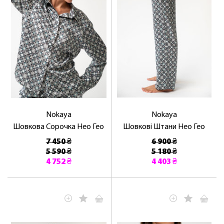
ЛАСКАВО ПРОСИМО ДО
NOSOVSKI.COM! ПРИЙМІТЬ ВІД НАС
ПРИВІТНИЙ БОНУС - ЗНИЖКУ НА
ПЕРШЕ ПОКУПКУ
Nokaya
Nokaya
Шовкова Сорочка Нео Гео
Шовкові Штани Нео Гео
7 450 ₴
6 900 ₴
5 590 ₴
5 180 ₴
4 752 ₴
4 403 ₴
ОТРИМАТИ!