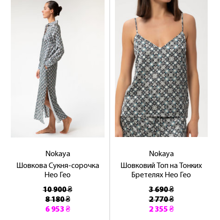
Nokaya
Nokaya
Шовкова Сукня-сорочка
Шовковий Топ на Тонких
Нео Гео
Бретелях Нео Гео
10 900 ₴
3 690 ₴
8 180 ₴
2 770 ₴
6 953 ₴
2 355 ₴