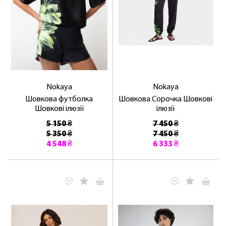
Nokaya
Nokaya
Шовкова футболка
Шовкова Сорочка Шовкові
Шовкові ілюзії
ілюзії
5 150 ₴
7 450 ₴
5 350 ₴
7 450 ₴
4 548 ₴
6 333 ₴