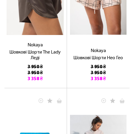
Nokaya
Nokaya
Шовкові Шорти The Lady
Леді
Шовкові Шорти Нео Гео
3 950 ₴
3 950 ₴
3 950 ₴
3 950 ₴
3 358 ₴
3 358 ₴
ЛАСКАВО ПРОСИМО ДО
NOSOVSKI.COM! ПРИЙМІТЬ ВІД НАС
ПРИВІТНИЙ БОНУС - ЗНИЖКУ НА
ПЕРШЕ ПОКУПКУ