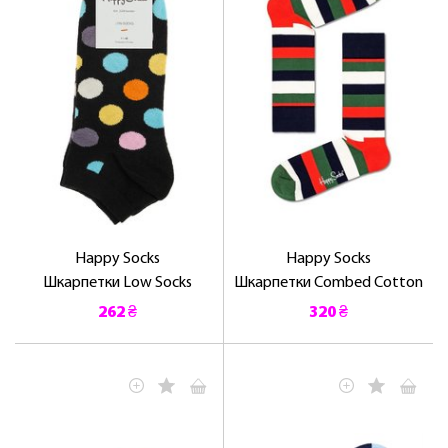
ЛАСКАВО ПРОСИМО ДО
NOSOVSKI.COM! ПРИЙМІТЬ ВІД НАС
ПРИВІТНИЙ БОНУС - ЗНИЖКУ НА
ПЕРШЕ ПОКУПКУ
Happy Socks
Happy Socks
ОТРИМАТИ!
Шкарпетки Low Socks
Шкарпетки Combed Cotton
262 ₴
320 ₴