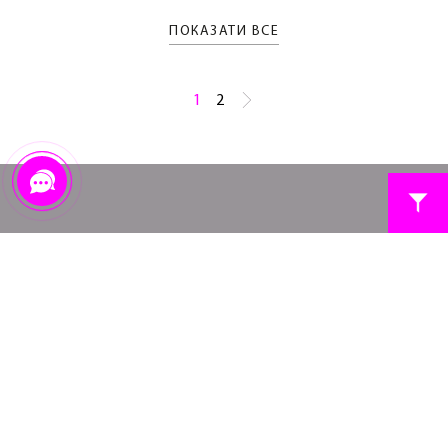
ПОКАЗАТИ ВСЕ
1
2
ПРО НАС
ДИСКОНТНА ПРОГРАМА
КОНТАКТИ
FAQ
МЕРЕЖА МАГАЗИНІВ БІЛИЗНИ
ПЕРЕДПЛАТА НА НОВИНИ
ОПЛАТА
ВІДСТЕЖИТИ ЗАМОВЛЕННЯ
ДОСТАВКА
ПОВЕРНЕННЯ ТА ОБМІН
УМОВИ ВИКОРИСТАННЯ