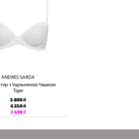
ЛАСКАВО ПРОСИМО ДО NOSOVSKI.COM! ПРИЙМІТЬ ВІД
НАС ПРИВІТНИЙ БОНУС - ЗНИЖКУ НА ПЕРШЕ ПОКУПКУ
ANDRES SARDA
ОТРИМАТИ!
тер з Ущільненою Чашкою
Tiger
5 800 ₴
4 350 ₴
3 698 ₴