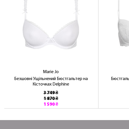
Marie Jo
Безшовні Ущільнений Бюстгальтер на
Бюстгаль
Кісточках Delphine
3 749 ₴
1 870 ₴
1 590 ₴