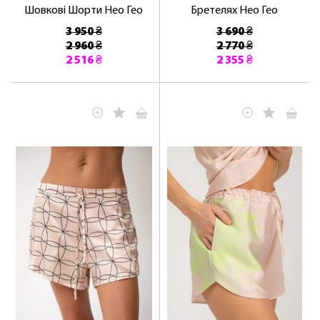
Шовкові Шорти Нео Гео
Бретелях Нео Гео
3 950 ₴
3 690 ₴
2 960 ₴
2 770 ₴
ОТРИМАТИ!
2 516 ₴
2 355 ₴