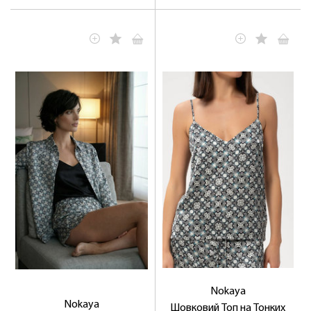
ЛАСКАВО ПРОСИМО ДО
NOSOVSKI.COM! ПРИЙМІТЬ ВІД НАС
ПРИВІТНИЙ БОНУС - ЗНИЖКУ НА
ПЕРШЕ ПОКУПКУ
Nokaya
Nokaya
Шовковий Топ на Тонких