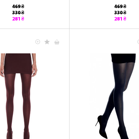
469 ₴
469 ₴
330 ₴
330 ₴
281 ₴
281 ₴
ЛАСКАВО ПРОСИМО ДО NOSOVSKI.COM! ПРИЙМІТЬ ВІД
НАС ПРИВІТНИЙ БОНУС - ЗНИЖКУ НА ПЕРШЕ ПОКУПКУ