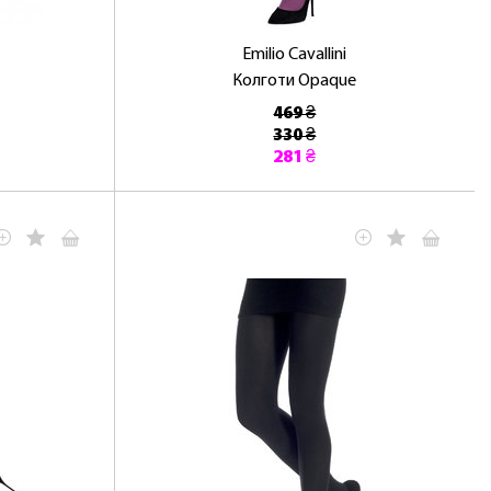
Emilio Cavallini
Колготи Opaque
469 ₴
330 ₴
281 ₴