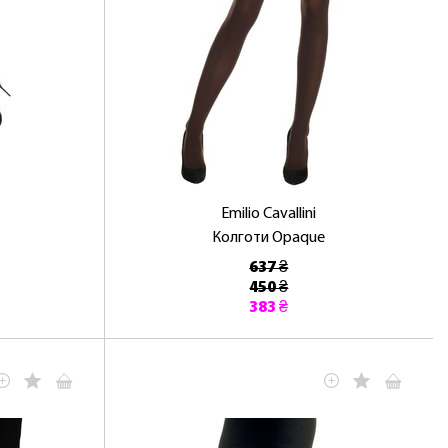
Emilio Cavallini
Колготи Opaque
637 ₴
450 ₴
383 ₴