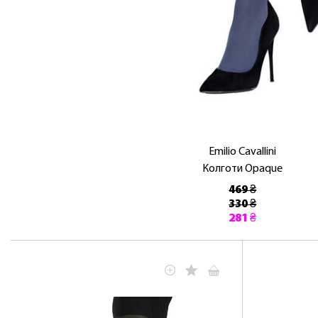
Emilio Cavallini
Колготи Opaque
469 ₴
330 ₴
281 ₴