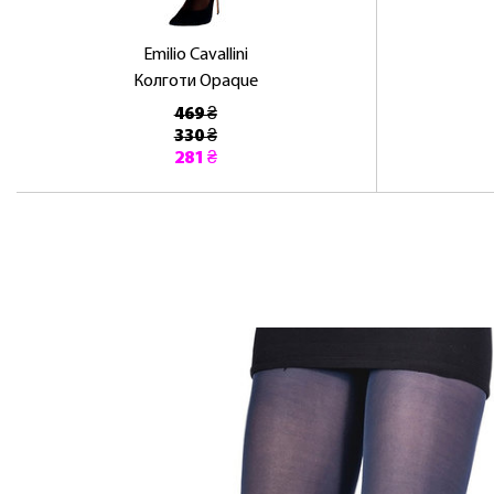
Emilio Cavallini
Колготи Opaque
469 ₴
330 ₴
281 ₴