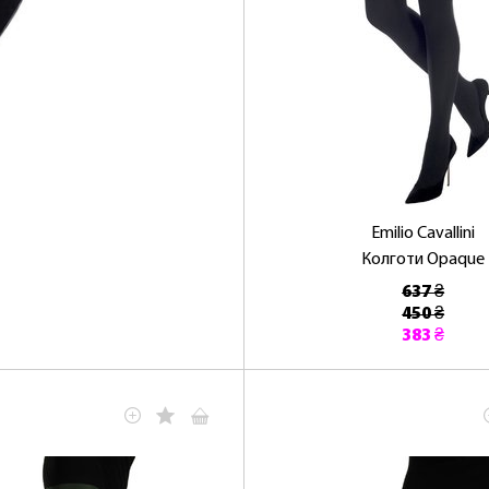
Emilio Cavallini
Колготи Opaque
637 ₴
450 ₴
383 ₴