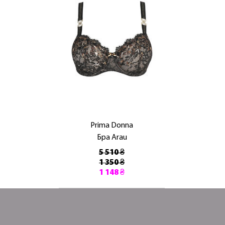
Prima Donna
Бра Arau
5 510 ₴
1 350 ₴
1 148 ₴