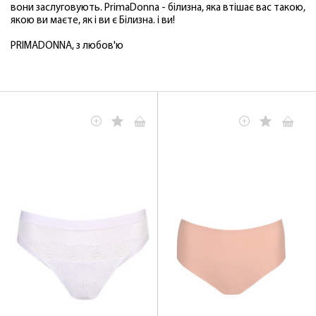
вони заслуговують. PrimaDonna - білизна, яка втішає вас такою,
якою ви маєте, як і ви є Білизна. і ви!
PRIMADONNA, з любов'ю