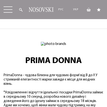
РУС
УКР
PRIMA DONNA
PrimaDonna - чудова білизна для чудових форм! від В до I! У
стриманій елегантності марки завжди є місце для модних
віянь.
"Усвідомлення і відчуття ідеальної посадки PrimaDonna займає
в середньому 10 секунд, розробка нового дизайну і
доведення його до ідеалу займає в середньому 18 місяців.
Адже ми хочемо, щоб жінки мали чудову підтримку, на яку