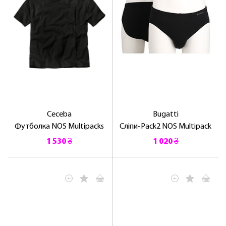
Ceceba
Bugatti
Футболка NOS Multipacks
Сліпи-Pack2 NOS Multipack
1 530 ₴
1 020 ₴
ЛАСКАВО ПРОСИМО ДО
NOSOVSKI.COM! ПРИЙМІТЬ ВІД НАС
ПРИВІТНИЙ БОНУС - ЗНИЖКУ НА