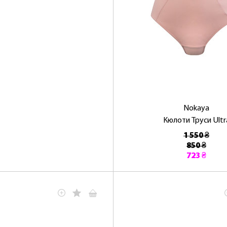
Nokaya
Кюлоти Труси Ultr
1 550 ₴
850 ₴
723 ₴