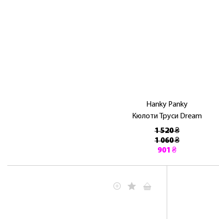
Hanky ​​Panky
Кюлоти Труси Dream
1 520 ₴
1 060 ₴
901 ₴