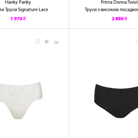
Hanky ​​Panky
Prima Donna Twis
и Труси Signature Lace
Труси з високою посадкою
1 970 ₴
2 880 ₴
ЛАСКАВО ПРОСИМО ДО NOSOVSKI.COM! ПРИЙМІТЬ ВІД
НАС ПРИВІТНИЙ БОНУС - ЗНИЖКУ НА ПЕРШЕ ПОКУПКУ