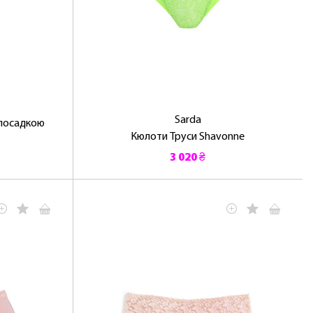
Sarda
 посадкою
Кюлоти Труси Shavonne
3 020 ₴