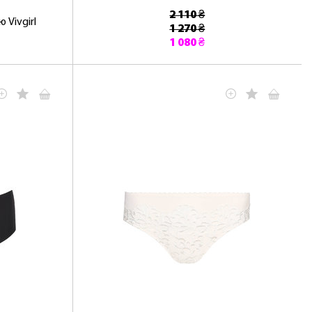
t
2 110 ₴
 Vivgirl
1 270 ₴
1 080 ₴