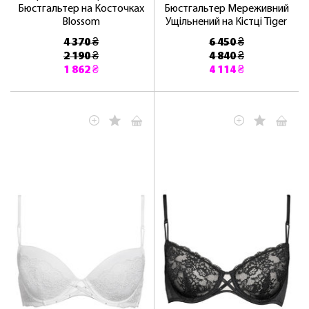
Бюстгальтер на Косточках
Бюстгальтер Мереживний
Blossom
Ущільнений на Кістці Tiger
4 370 ₴
6 450 ₴
2 190 ₴
4 840 ₴
1 862 ₴
4 114 ₴