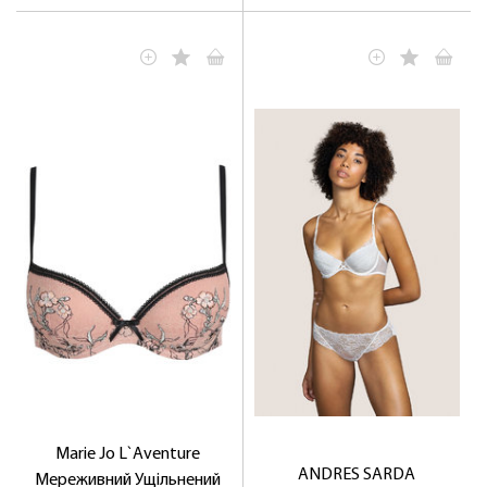
ЛАСКАВО ПРОСИМО ДО
NOSOVSKI.COM! ПРИЙМІТЬ ВІД НАС
ПРИВІТНИЙ БОНУС - ЗНИЖКУ НА
ПЕРШЕ ПОКУПКУ
ОТРИМАТИ!
Marie Jo L`Aventure
ANDRES SARDA
Мереживний Ущільнений