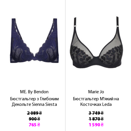
ME. By Bendon
Marie Jo
Бюстгальтер з Глибоким
Бюстгальтер М'який на
Декольте Sienna Siesta
Косточках Leda
2 089 ₴
3 749 ₴
900 ₴
1 870 ₴
765 ₴
1 590 ₴