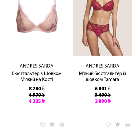
ANDRES SARDA
ANDRES SARDA
Бюстгальтер з Шовком
М'який Бюстгальтер із
М'який на Кості
шовком Tamara
8 280 ₴
6 801 ₴
4 970 ₴
3 400 ₴
4 225 ₴
2 890 ₴