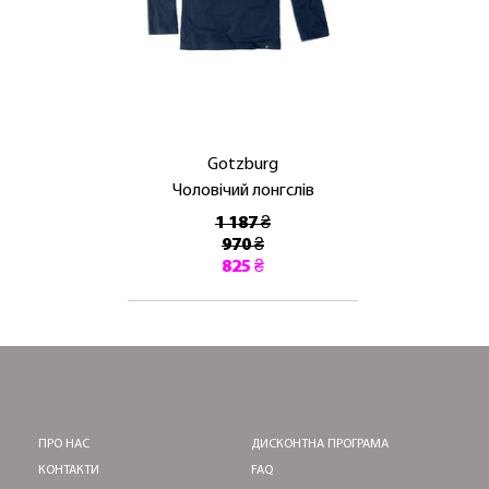
ЛАСКАВО ПРОСИМО ДО
NOSOVSKI.COM! ПРИЙМІТЬ ВІД НАС
ПРИВІТНИЙ БОНУС - ЗНИЖКУ НА
ПЕРШЕ ПОКУПКУ
Gotzburg
Чоловічий лонгслів
1 187 ₴
970 ₴
825 ₴
ОТРИМАТИ!
ПРО НАС
ДИСКОНТНА ПРОГРАМА
КОНТАКТИ
FAQ