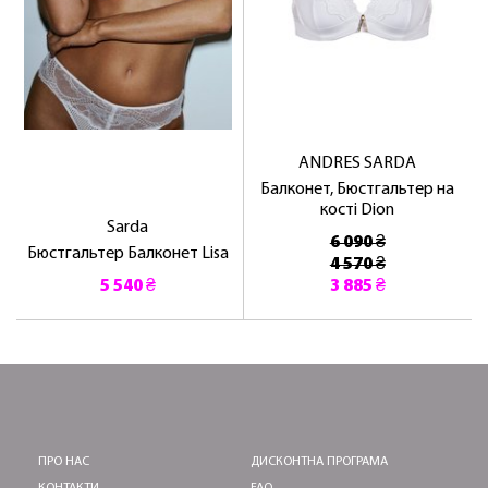
ЛАСКАВО ПРОСИМО ДО
NOSOVSKI.COM! ПРИЙМІТЬ ВІД НАС
ПРИВІТНИЙ БОНУС - ЗНИЖКУ НА
ANDRES SARDA
ПЕРШЕ ПОКУПКУ
Балконет, Бюстгальтер на
кості Dion
Sarda
6 090 ₴
Бюстгальтер Балконет Lisa
4 570 ₴
5 540 ₴
3 885 ₴
ОТРИМАТИ!
ПРО НАС
ДИСКОНТНА ПРОГРАМА
КОНТАКТИ
FAQ