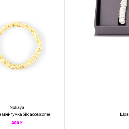
Nokaya
міні-гумка Silk accessories
Шовк
400 ₴