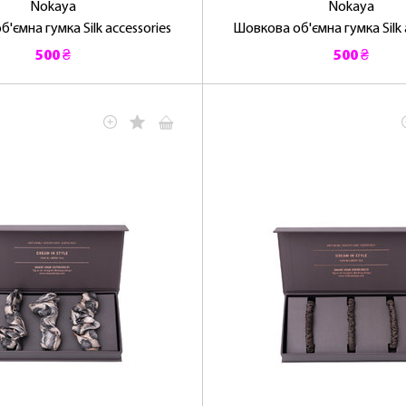
Nokaya
Nokaya
'ємна гумка Silk accessories
Шовкова об'ємна гумка Silk 
ЛАСКАВО ПРОСИМО ДО NOSOVSKI.COM! ПРИЙМІТЬ ВІД
500 ₴
500 ₴
НАС ПРИВІТНИЙ БОНУС - ЗНИЖКУ НА ПЕРШЕ ПОКУПКУ
ОТРИМАТИ!