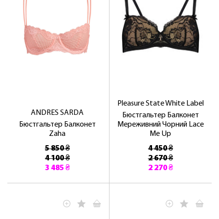
Pleasure State White Label
ANDRES SARDA
Бюстгальтер Балконет
Бюстгальтер Балконет
Мереживний Чорний Lace
Zaha
Me Up
5 850 ₴
4 450 ₴
4 100 ₴
2 670 ₴
3 485 ₴
2 270 ₴
ЛАСКАВО ПРОСИМО ДО