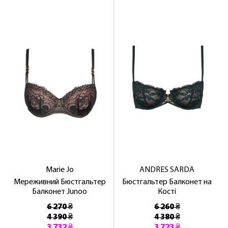
NOSOVSKI.COM! ПРИЙМІТЬ ВІД НАС
ПРИВІТНИЙ БОНУС - ЗНИЖКУ НА
ПЕРШЕ ПОКУПКУ
ОТРИМАТИ!
Marie Jo
ANDRES SARDA
Мереживний Бюстгальтер
Бюстгальтер Балконет на
Балконет Junoo
Кості
6 270 ₴
6 260 ₴
4 390 ₴
4 380 ₴
3 732 ₴
3 723 ₴