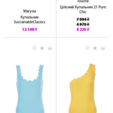
Touche
Цілісний Купальник 21 Pure
Marysia
Chic
Купальник
7 094 ₴
SustainableClassics
4 970 ₴
12 348 ₴
4 225 ₴