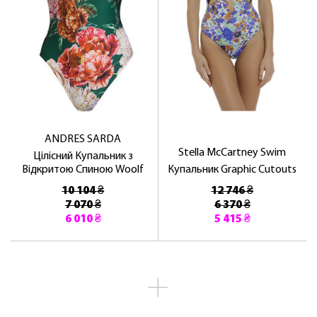
ANDRES SARDA
Stella McCartney Swim
Цілісний Купальник з
Відкритою Спиною Woolf
Купальник Graphic Cutouts
10 104 ₴
12 746 ₴
7 070 ₴
6 370 ₴
6 010 ₴
5 415 ₴