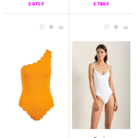
5 075 ₴
5 780 ₴