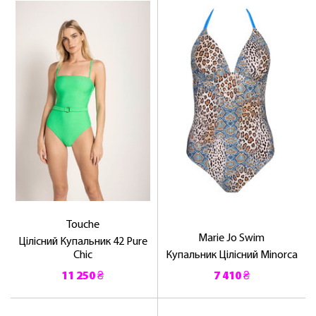
ЛАСКАВО ПРОСИМО ДО
Touche
Marie Jo Swim
NOSOVSKI.COM! ПРИЙМІТЬ ВІД НАС
Цілісний Купальник 42 Pure
Chic
Купальник Цілісний Minorca
ПРИВІТНИЙ БОНУС - ЗНИЖКУ НА
ПЕРШЕ ПОКУПКУ
11 250 ₴
7 410 ₴