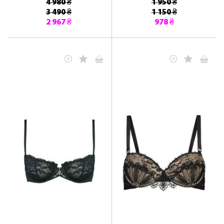
4 980 ₴
1 950 ₴
3 490 ₴
1 150 ₴
2 967 ₴
978 ₴