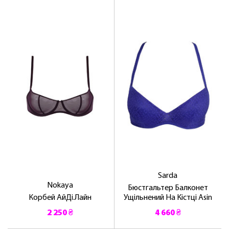
Sarda
Nokaya
Бюстгальтер Балконет
Корбей АйДі.Лайн
Ущільнений На Кістці Asin
2 250 ₴
4 660 ₴