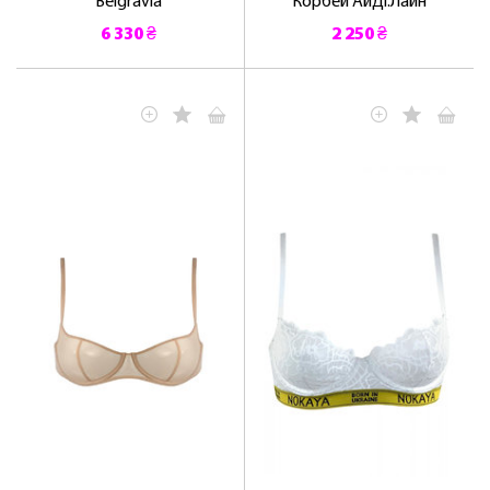
Belgravia
Корбей АйДі.Лайн
6 330 ₴
2 250 ₴