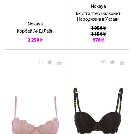
Nokaya
Бюстгалтер Балконет
Народжена в Україні
Nokaya
1 950 ₴
Корбей АйДі.Лайн
1 150 ₴
2 250 ₴
978 ₴