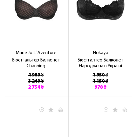
Marie Jo L`Aventure
Nokaya
Бюстгальтер Балконет
Бюстгалтер Балконет
Channing
Народжена в Україні
4 980 ₴
1 950 ₴
3 240 ₴
1 150 ₴
2 754 ₴
978 ₴
ЛАСКАВО ПРОСИМО ДО
NOSOVSKI.COM! ПРИЙМІТЬ ВІД НАС
ПРИВІТНИЙ БОНУС - ЗНИЖКУ НА
ПЕРШЕ ПОКУПКУ