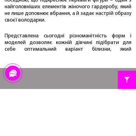
посадкою, що підкреслює переваги фігури – один з
найголовніших елементів жіночого гардеробу, який
не лише доповнює вбрання, а й задає настрій образу
своєї володарки.
Представлена ​​сьогодні різноманітність форм і
моделей дозволяє кожній дівчині підібрати для
себе оптимальний варіант білизни, який
відповідатиме всім її побажанням.
Бюстгальтер балконет, варіації якого називають
корбей або анжеліка, - одна з найбільш
затребуваних і універсальних форм, яка вже встигла
стати класикою для білизни.
ПРО НАС
ДИСКОНТНА ПРОГРАМА
КОНТАКТИ
FAQ
Відмінна риса балконету – горизонтальна підтримка.
МЕРЕЖА МАГАЗИНІВ БІЛИЗНИ
ПЕРЕДПЛАТА НА НОВИНИ
Бюстгальтер корбей демонструє спокусливу лінію
ОПЛАТА
ВІДСТЕЖИТИ ЗАМОВЛЕННЯ
декольте, піднімаючи груди знизу, формуючи та
ДОСТАВКА
коригуючи форму.
ПОВЕРНЕННЯ ТА ОБМІН