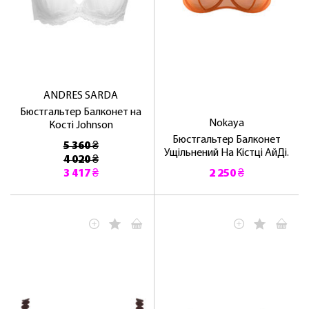
ANDRES SARDA
Бюстгальтер Балконет на
Nokaya
Кості Johnson
Бюстгальтер Балконет
5 360 ₴
Ущільнений На Кістці АйДі.
4 020 ₴
3 417 ₴
2 250 ₴