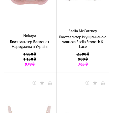
Stella McCartney
Nokaya
Бюстгальтер із ущільненою
Бюстгальтер Балконет
чашкою Stella Smooth &
Народжена в Україні
Lace
1 950 ₴
2 590 ₴
1 150 ₴
900 ₴
978 ₴
765 ₴