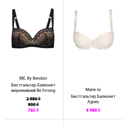
ОТРИМАТИ!
ME. By Bendon
Бюстгальтер Балконет
Marie Jo
мереживний Be Strong
Бюстгальтер Балконет
2 980 ₴
Agnes
900 ₴
765 ₴
4 980 ₴