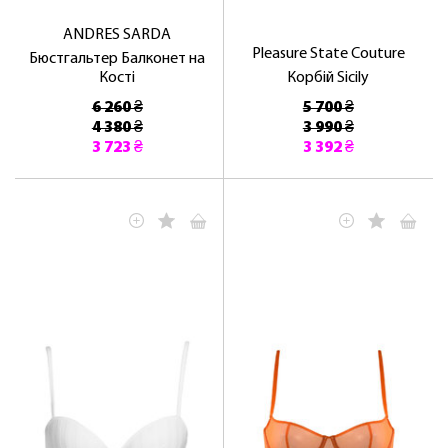
ANDRES SARDA
Pleasure State Couture
Бюстгальтер Балконет на
Кості
Корбій Sicily
6 260 ₴
5 700 ₴
4 380 ₴
3 990 ₴
3 723 ₴
3 392 ₴