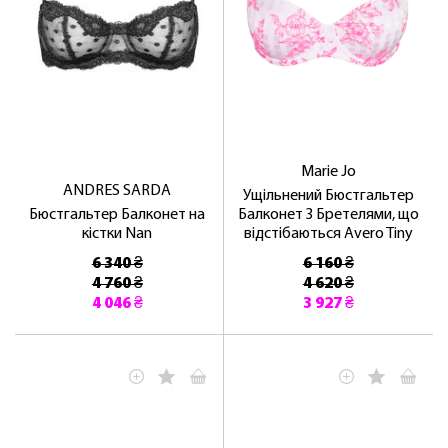
Marie Jo
ANDRES SARDA
Ущільнений Бюстгальтер
Бюстгальтер Балконет на
Балконет З Бретелями, що
кістки Nan
відстібаються Avero Tiny
6 340 ₴
6 160 ₴
4 760 ₴
4 620 ₴
4 046 ₴
3 927 ₴