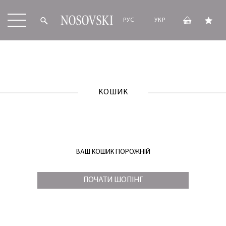
РУС
УКР
КОШИК
ВАШ КОШИК ПОРОЖНІЙ
ПОЧАТИ ШОПІНГ
ЛАСКАВО ПРОСИМО ДО
NOSOVSKI.COM! ПРИЙМІТЬ ВІД НАС
ПРИВІТНИЙ БОНУС - ЗНИЖКУ НА