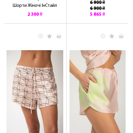
6 900 ₴
Шорти Жіночі ІнСтайл
6 900 ₴
2 300 ₴
5 865 ₴