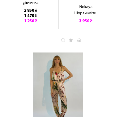
дівчинка
Nokaya
2 850 ₴
Шорти квіти.
1 470 ₴
1 250 ₴
3 950 ₴