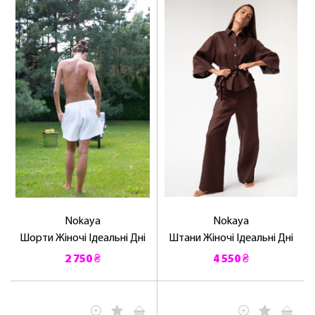
ЛАСКАВО ПРОСИМО ДО
NOSOVSKI.COM! ПРИЙМІТЬ ВІД НАС
ПРИВІТНИЙ БОНУС - ЗНИЖКУ НА
ПЕРШЕ ПОКУПКУ
Nokaya
Nokaya
ОТРИМАТИ!
Шорти Жіночі Ідеальні Дні
Штани Жіночі Ідеальні Дні
2 750 ₴
4 550 ₴