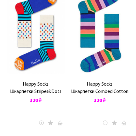
ЛАСКАВО ПРОСИМО ДО
NOSOVSKI.COM! ПРИЙМІТЬ ВІД НАС
ПРИВІТНИЙ БОНУС - ЗНИЖКУ НА
ПЕРШЕ ПОКУПКУ
Happy Socks
Happy Socks
Шкарпетки Stripes&Dots
Шкарпетки Combed Cotton
320 ₴
320 ₴
ОТРИМАТИ!