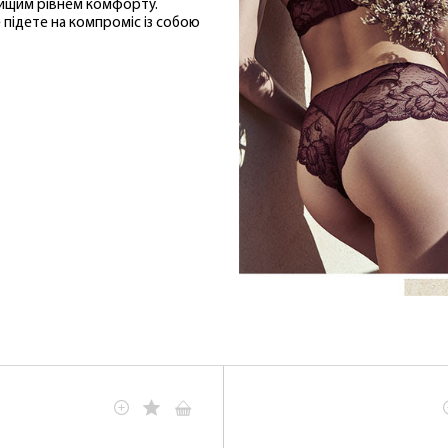
йвищим рівнем комфорту.
 підете на компроміс із собою