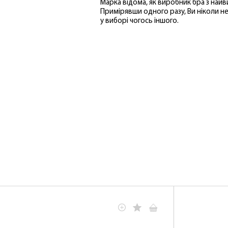
Марка відома, як виробник бра з на
Примірявши одного разу, Ви ніколи не
у виборі чогось іншого.