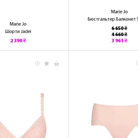
Marie Jo
Бюстгальтер Балконет 
Marie Jo
6 650 ₴
Шорти Jadei
4 660 ₴
2 390 ₴
3 961 ₴
ОТРИМАТИ!