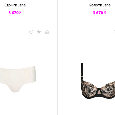
Стрінги Jane
Кюлоти Jane
3 670 ₴
3 670 ₴
ЛАСКАВО ПРОСИМО ДО NOSOVSKI.COM! ПРИЙМІТЬ ВІД
НАС ПРИВІТНИЙ БОНУС - ЗНИЖКУ НА ПЕРШЕ ПОКУПКУ