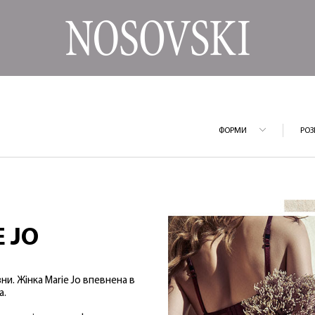
ФОРМИ
РОЗ
 JO
зни. Жінка Marie Jo впевнена в
а.