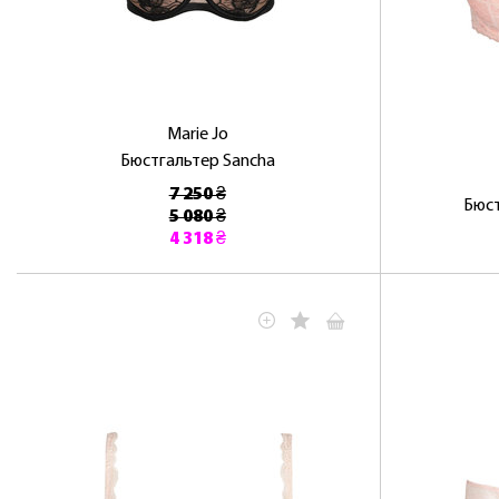
Marie Jo
Бюстгальтер Sancha
7 250 ₴
Бюст
5 080 ₴
4 318 ₴