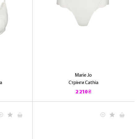
Marie Jo
a
Стрінги Cathia
2 210 ₴