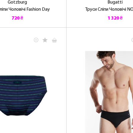
Gotzburg
Bugatti
ліпи Чоловічі Fashion Day
Труси Сліпи Чоловічі N
720 ₴
1 320 ₴
ЛАСКАВО ПРОСИМО ДО NOSOVSKI.COM! ПРИЙМІТЬ ВІД
НАС ПРИВІТНИЙ БОНУС - ЗНИЖКУ НА ПЕРШЕ ПОКУПКУ