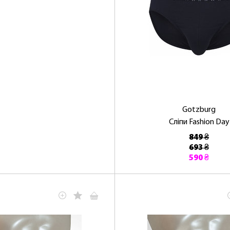
Gotzburg
Сліпи Fashion Day
849 ₴
693 ₴
590 ₴