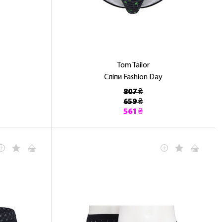
Tom Tailor
Сліпи Fashion Day
807 ₴
659 ₴
561 ₴