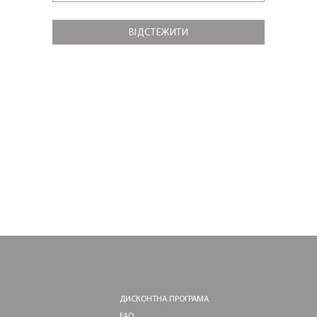
ЛАСКАВО ПРОСИМО ДО NOSOVSKI.COM! ПРИЙМІТЬ ВІД
ВІДСТЕЖИТИ
НАС ПРИВІТНИЙ БОНУС - ЗНИЖКУ НА ПЕРШЕ ПОКУПКУ
ОТРИМАТИ!
ДИСКОНТНА ПРОГРАМА
FAQ