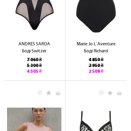
ANDRES SARDA
Marie Jo L`Aventure
Боді Switzer
Боді Richard
7 060 ₴
4 850 ₴
5 300 ₴
2 950 ₴
4 505 ₴
2 508 ₴