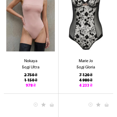
ЛАСКАВО ПРОСИМО ДО
NOSOVSKI.COM! ПРИЙМІТЬ ВІД НАС
ПРИВІТНИЙ БОНУС - ЗНИЖКУ НА
ПЕРШЕ ПОКУПКУ
Nokaya
Marie Jo
Боді Ultra
Боді Gloria
2 750 ₴
7 120 ₴
1 150 ₴
4 980 ₴
978 ₴
4 233 ₴
ОТРИМАТИ!