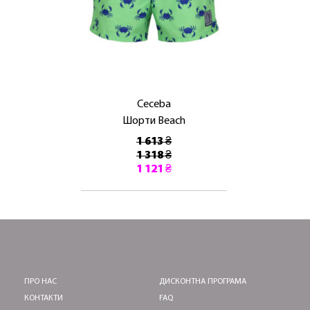
ЛАСКАВО ПРОСИМО ДО
NOSOVSKI.COM! ПРИЙМІТЬ ВІД НАС
ПРИВІТНИЙ БОНУС - ЗНИЖКУ НА
ПЕРШЕ ПОКУПКУ
Ceceba
Шорти Beach
1 613 ₴
1 318 ₴
1 121 ₴
ОТРИМАТИ!
ПРО НАС
ДИСКОНТНА ПРОГРАМА
КОНТАКТИ
FAQ