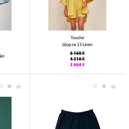
Touche
Шорти 23 Linen
6 160 ₴
йл
4 310 ₴
3 664 ₴