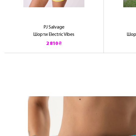
PJ Salvage
Шорти Electric Vibes
Шорт
2 810 ₴