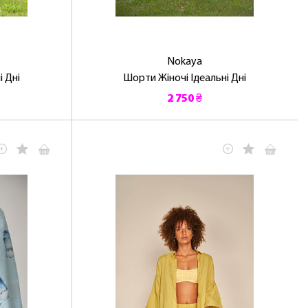
Nokaya
і Дні
Шорти Жіночі Ідеальні Дні
2 750 ₴