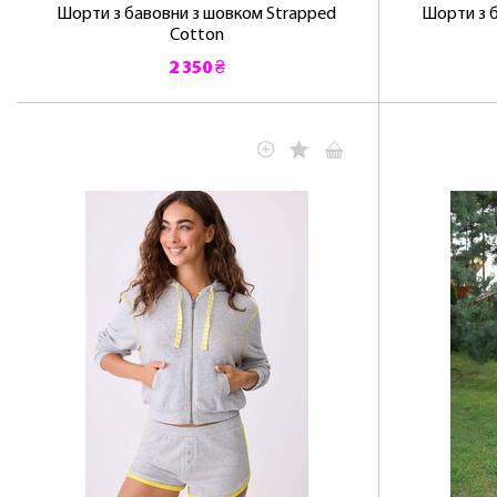
Шорти з бавовни з шовком Strapped
Шорти з 
Cotton
2 350 ₴