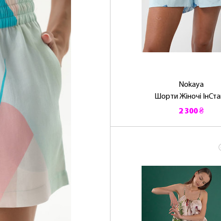
Nokaya
Шорти Жіночі ІнСта
2 300 ₴