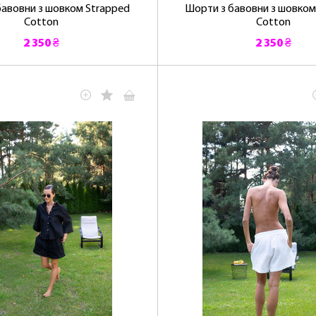
бавовни з шовком Strapped
Шорти з бавовни з шовком
Cotton
Cotton
2 350 ₴
2 350 ₴
ЛАСКАВО ПРОСИМО ДО NOSOVSKI.COM! ПРИЙМІТЬ ВІД
НАС ПРИВІТНИЙ БОНУС - ЗНИЖКУ НА ПЕРШЕ ПОКУПКУ