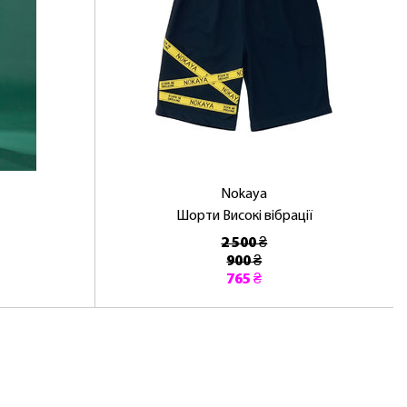
Nokaya
Шорти Високі вібрації
2 500 ₴
900 ₴
765 ₴