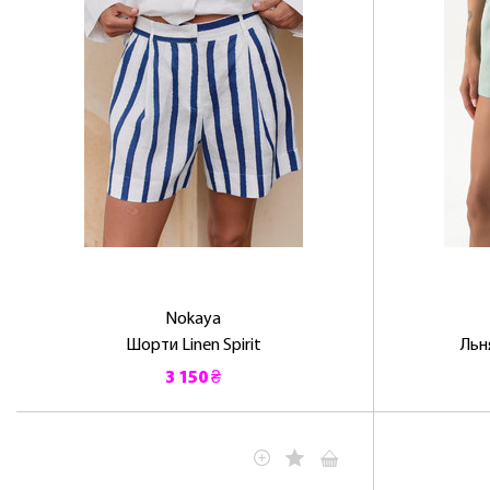
Nokaya
Шорти Linen Spirit
Льн
3 150 ₴