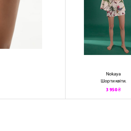
Nokaya
Шорти квіти.
3 950 ₴