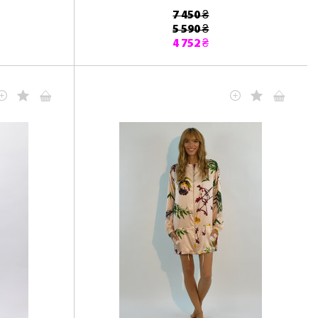
7 450 ₴
5 590 ₴
4 752 ₴