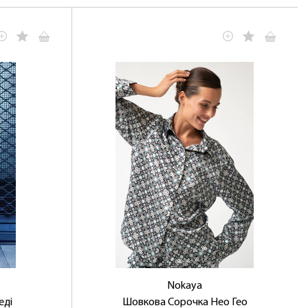
Nokaya
еді
Шовкова Сорочка Нео Гео