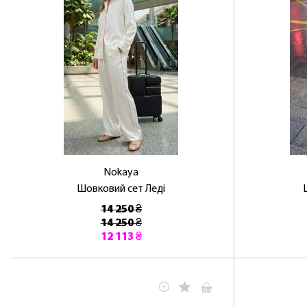
Nokaya
Шовковий сет Леді
14 250 ₴
14 250 ₴
12 113 ₴