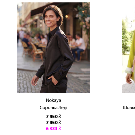
Nokaya
Сорочка Леді
Шовко
7 450 ₴
7 450 ₴
6 333 ₴