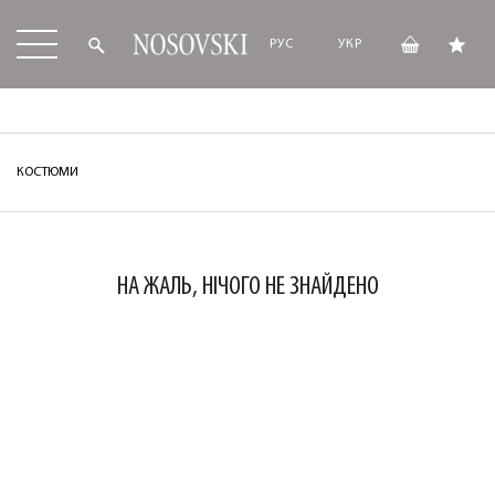
РУС
УКР
КОСТЮМИ
НА ЖАЛЬ, НІЧОГО НЕ ЗНАЙДЕНО
ЛАСКАВО ПРОСИМО ДО
NOSOVSKI.COM! ПРИЙМІТЬ ВІД НАС
ПРИВІТНИЙ БОНУС - ЗНИЖКУ НА