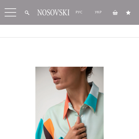
РУС
УКР