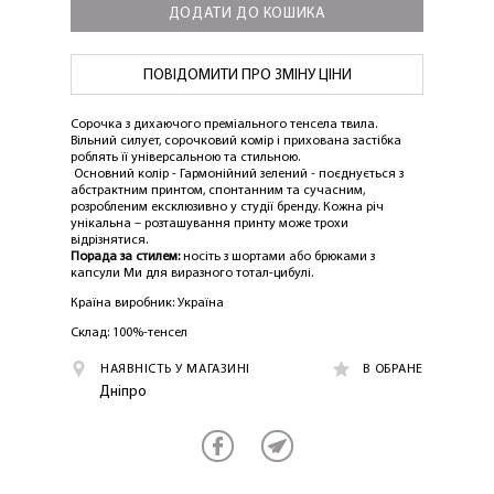
ДОДАТИ ДО КОШИКА
ПОВІДОМИТИ ПРО ЗМІНУ ЦІНИ
Сорочка з дихаючого преміального тенсела твила.
Вільний силует, сорочковий комір і прихована застібка
роблять її універсальною та стильною.
Основний колір - Гармонійний зелений - поєднується з
абстрактним принтом, спонтанним та сучасним,
розробленим ексклюзивно у студії бренду. Кожна річ
унікальна – розташування принту може трохи
відрізнятися.
Порада за стилем:
носіть з шортами або брюками з
капсули Ми для виразного тотал-цибулі.
Країна виробник: Україна
Склад: 100%-тенсел
НАЯВНІСТЬ У МАГАЗИНІ
В ОБРАНЕ
Дніпро