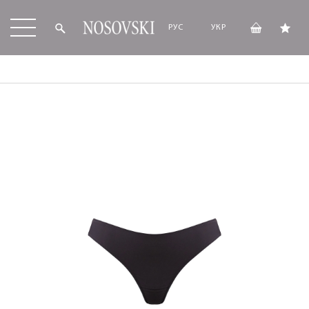
РУС
УКР