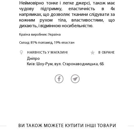
Неймовірно тонке і легке джерсі, також має
чудову підтримку, еластичність в 4х
напрямках, що дозволяє тканини слідувати за
кожним рухом тіла, властивостями, що
дихають, і відмінною носибельністю.
Країна виробник: Україна
Склад: 81% поліамід, 19% еластан
НАЯВНІСТЬ У МАГАЗИНІ
В ОБРАНЕ
Дніпро
Київ: Шоу-Рум, вул. Старонаводницька, 6Б
ЛАСКАВО ПРОСИМО ДО
NOSOVSKI.COM! ПРИЙМІТЬ ВІД НАС
ПРИВІТНИЙ БОНУС - ЗНИЖКУ НА
ПЕРШЕ ПОКУПКУ
ВИ ТАКОЖ МОЖЕТЕ КУПИТИ ІНШІ ТОВАРИ