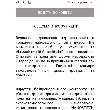
Таблиця розмірів
XS
S
M
ДОДАТИ ДО КОШИКА
ПОВІДОМИТИ ПРО ЗМІНУ ЦІНИ
Вершина задоволення від шовковистого
торкання найкращого у світі джерсі The
NANOSTITCH AIR® у стильній та
мінімалістичній базовій лінії нового покоління.
Очікувані та креативні форми народжують
інтерес до ULTRA як прихильників класики, так
і трендсетерів. Елегантні кольори
захоплюють, при цьому зрозумілі та
практичні.
Відчуття безпрецедентного комфорту та
м'якості джерсі досягається завдяки в'язці
полотна на унікальних машинах Лібаерт із
високотехнологічного нановолокна,
ексклюзивно створеного для NANOSTITCH.