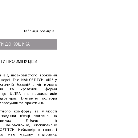
Таблиця розмірів
И ДО КОШИКА
И ПРО ЗМІНУ ЦІНИ
я від шовковистого торкання
джерсі The NANOSTITCH AIR® у
стичній базовій лінії нового
вані та креативні форми
 до ULTRA як прихильників
дсетерів. Елегантні кольори
 зрозумілі та практичні.
нтного комфорту та м'якості
 завдяки в'язці полотна на
ашинах Лібаерт із
го нановолокна, ексклюзивно
OSTITCH. Неймовірно тонке і
ож має чудову підтримку,