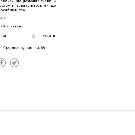
прямках, що дозволяє тканини
рухом тіла, властивостями, що
носибельністю.
аїна
 19% еластан
АЗИНІ
В ОБРАНЕ
ул. Старонаводницька, 6Б