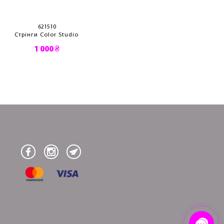
621510
6L291220
Стрінги Color Studio
Стрінги Monogra
1 000 ₴
3 130 ₴
750 ₴
638 ₴