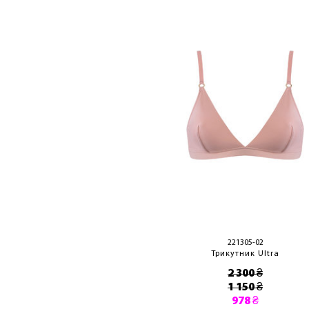
221305-02
Трикутник Ultra
2 300 ₴
1 150 ₴
978 ₴