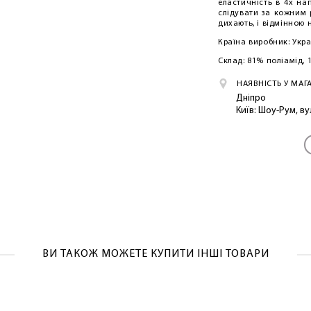
еластичність в 4х на
слідувати за кожним 
дихають, і відмінною 
Країна виробник: Укр
Склад: 81% поліамід,
НАЯВНІСТЬ У МАГ
Дніпро
Київ: Шоу-Рум, в
ВИ ТАКОЖ МОЖЕТЕ КУПИТИ ІНШІ ТОВАРИ
ЛАСКАВО ПРОСИМО ДО NOSOVSKI.COM! ПРИЙМІТЬ ВІД
НАС ПРИВІТНИЙ БОНУС - ЗНИЖКУ НА ПЕРШЕ ПОКУПКУ