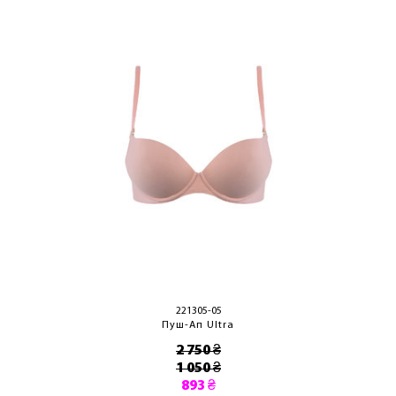
ОТРИМАТИ!
221305-05
Пуш-Ап Ultra
2 750 ₴
1 050 ₴
893 ₴