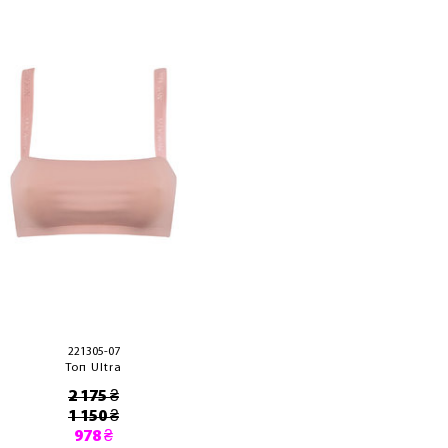
221305-07
Топ Ultra
2 175 ₴
1 150 ₴
978 ₴