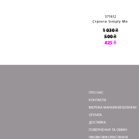
372066
371612
рінги Adoration
Стрінги Simply Me
1 990 ₴
1 030 ₴
950 ₴
500 ₴
808 ₴
425 ₴
ПРО НАС
КОНТАКТИ
МЕРЕЖА МАГАЗИНІВ БІЛИЗНИ
ОПЛАТА
ДОСТАВКА
ПОВЕРНЕННЯ ТА ОБМІН
УМОВИ ВИКОРИСТАННЯ