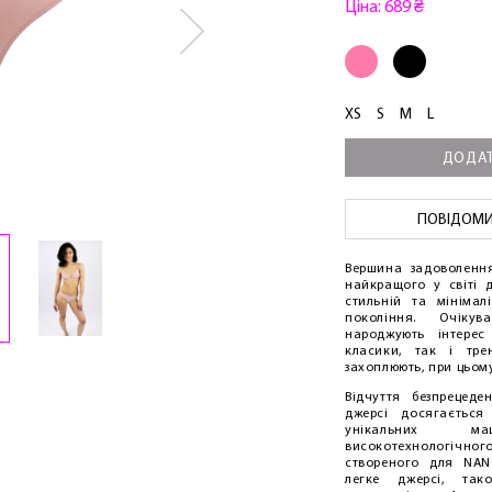
Ціна: 689 ₴
XS
S
M
L
ДОДАТ
ПОВІДОМИТ
Вершина задоволенн
найкращого у світі 
стильній та мінімалі
покоління. Очіку
народжують інтерес
класики, так і трен
захоплюють, при цьому
Відчуття безпрецеде
джерсі досягається
унікальних м
високотехнологічно
створеного для NAN
легке джерсі, так