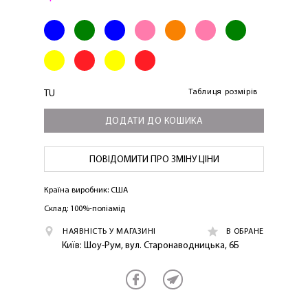
Таблиця розмірів
TU
ДОДАТИ ДО КОШИКА
ЛАСКАВО ПРОСИМО ДО
NOSOVSKI.COM! ПРИЙМІТЬ ВІД НАС
ПОВІДОМИТИ ПРО ЗМІНУ ЦІНИ
ПРИВІТНИЙ БОНУС - ЗНИЖКУ НА
ПЕРШЕ ПОКУПКУ
Країна виробник: США
Склад: 100%-поліамід
НАЯВНІСТЬ У МАГАЗИНІ
В ОБРАНЕ
Київ: Шоу-Рум, вул. Старонаводницька, 6Б
ОТРИМАТИ!