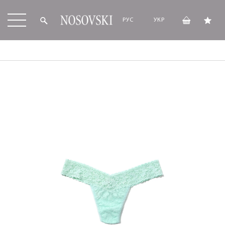
РУС
УКР