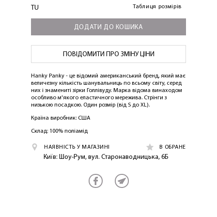
Таблиця розмірів
TU
ДОДАТИ ДО КОШИКА
ПОВІДОМИТИ ПРО ЗМІНУ ЦІНИ
Hanky ​​Panky - це відомий американський бренд, який має
величезну кількість шанувальниць по всьому світу, серед
них і знамениті зірки Голлівуду. Марка відома винаходом
особливо м'якого еластичного мережива. Стрінги з
низькою посадкою. Один розмір (від S до XL).
Країна виробник: США
ЛАСКАВО ПРОСИМО ДО
Склад: 100% поліамід
NOSOVSKI.COM! ПРИЙМІТЬ ВІД НАС
ПРИВІТНИЙ БОНУС - ЗНИЖКУ НА
НАЯВНІСТЬ У МАГАЗИНІ
В ОБРАНЕ
Київ: Шоу-Рум, вул. Старонаводницька, 6Б
ПЕРШЕ ПОКУПКУ