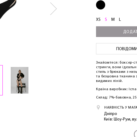
XS
S
M
L
ДОДАТ
ПОВІДОМИТ
Знайомтеся: боксер-ст
стринги, вони ідеальн
стиль з брюками з низ
та безшовна тканина 
видимих ​​ліній.
Країна виробник: Іспа
Склад: 7%-бавовна, 2
НАЯВНІСТЬ У МАГ
Дніпро
Київ: Шоу-Рум, в