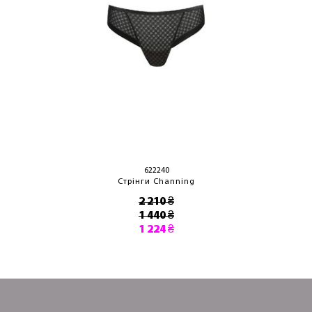
622240
Стрінги Channing
2 210 ₴
1 440 ₴
1 224 ₴