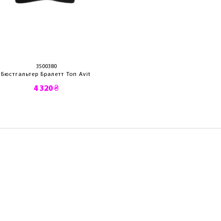
3500380
3500310
Бюстгальтер Бралетт Топ Avit
Бюстгальтер A
4 320 ₴
4 590 ₴