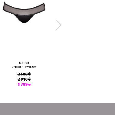
3311155
3312055
Стрінги Switzer
Стрінги Dio
2 680 ₴
3 410 ₴
2 010 ₴
2 560 ₴
1 709 ₴
2 176 ₴