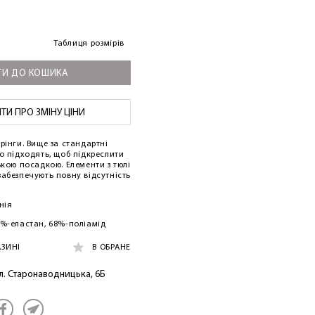
Таблиця розмірів
И ДО КОШИКА
И ПРО ЗМІНУ ЦІНИ
рінги. Вище за стандартні
о підходять, щоб підкреслити
ькою посадкою. Елементи з тюлі
забезпечують повну відсутність
нія
5%-еластан, 68%-поліамід
АЗИНІ
В ОБРАНЕ
ул. Старонаводницька, 6Б