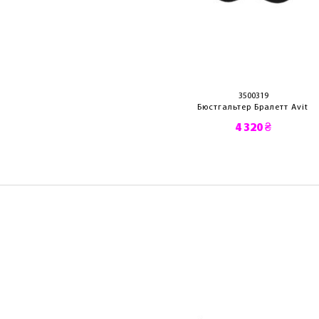
3500310
3500319
стгальтер Avit
Бюстгальтер Бралетт Avit
4 590 ₴
4 320 ₴