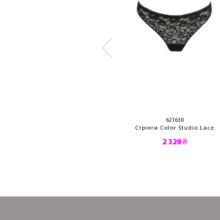
372550
621630
нги Sheer Impact
Стрінги Color Studio Lace
2 710 ₴
2 320 ₴