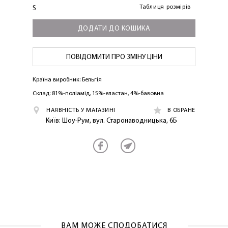
Таблиця розмірів
S
ДОДАТИ ДО КОШИКА
ПОВІДОМИТИ ПРО ЗМІНУ ЦІНИ
Країна виробник: Бельгія
Склад: 81%-поліамід, 15%-еластан, 4%-бавовна
ЛАСКАВО ПРОСИМО ДО
НАЯВНІСТЬ У МАГАЗИНІ
В ОБРАНЕ
NOSOVSKI.COM! ПРИЙМІТЬ ВІД НАС
Київ: Шоу-Рум, вул. Старонаводницька, 6Б
ПРИВІТНИЙ БОНУС - ЗНИЖКУ НА
ПЕРШЕ ПОКУПКУ
ВАМ МОЖЕ СПОДОБАТИСЯ
ОТРИМАТИ!