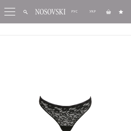
РУС
УКР