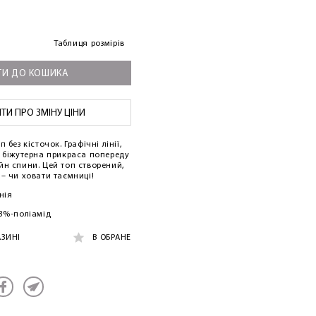
Таблиця розмірів
И ДО КОШИКА
И ПРО ЗМІНУ ЦІНИ
 без кісточок. Графічні лінії,
а біжутерна прикраса попереду
йн спини. Цей топ створений,
– чи ховати таємниці!
нія
73%-поліамід
АЗИНІ
В ОБРАНЕ