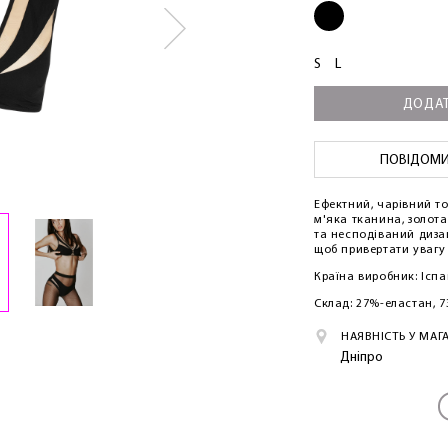
S
L
ДОДАТ
ПОВІДОМИТ
Ефектний, чарівний топ
м'яка тканина, золот
та несподіваний диза
щоб привертати увагу 
Країна виробник: Іспа
Склад: 27%-еластан, 
НАЯВНІСТЬ У МАГ
Дніпро
ЛАСКАВО ПРОСИМО ДО NOSOVSKI.COM! ПРИЙМІТЬ ВІД
НАС ПРИВІТНИЙ БОНУС - ЗНИЖКУ НА ПЕРШЕ ПОКУПКУ