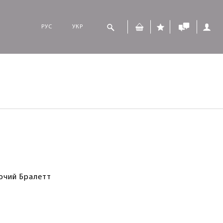
РУС
УКР
очий Бралетт