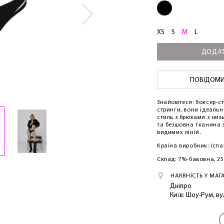
XS
S
M
L
ДОДАТ
ПОВІДОМИТ
Знайомтеся: боксер-ст
стринги, вони ідеальн
стиль з брюками з низ
та безшовна тканина 
видимих ​​ліній.
Країна виробник: Іспа
Склад: 7%-бавовна, 2
НАЯВНІСТЬ У МАГ
Дніпро
Київ: Шоу-Рум, в