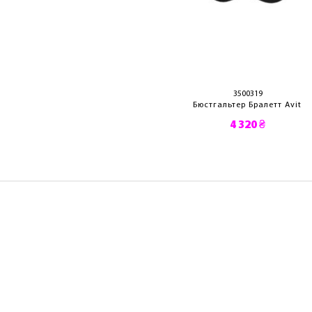
3500310
3500319
стгальтер Avit
Бюстгальтер Бралетт Avit
4 590 ₴
4 320 ₴