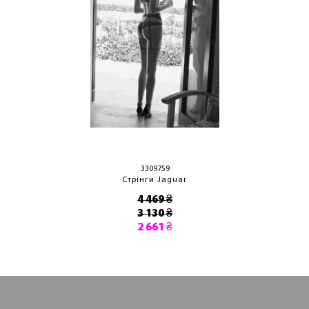
3309759
Стрінги Jaguar
4 469 ₴
3 130 ₴
2 661 ₴