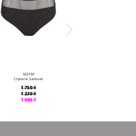
622120
221305-11
Стрінги Samuel
Стрінги Ultr
1 750 ₴
1 350 ₴
1 230 ₴
810 ₴
1 046 ₴
689 ₴