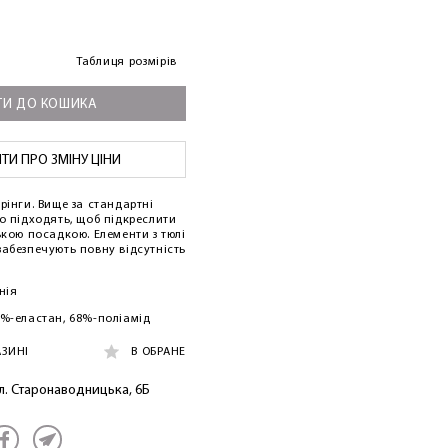
Таблиця розмірів
И ДО КОШИКА
И ПРО ЗМІНУ ЦІНИ
рінги. Вище за стандартні
о підходять, щоб підкреслити
ькою посадкою. Елементи з тюлі
забезпечують повну відсутність
нія
5%-еластан, 68%-поліамід
АЗИНІ
В ОБРАНЕ
ул. Старонаводницька, 6Б