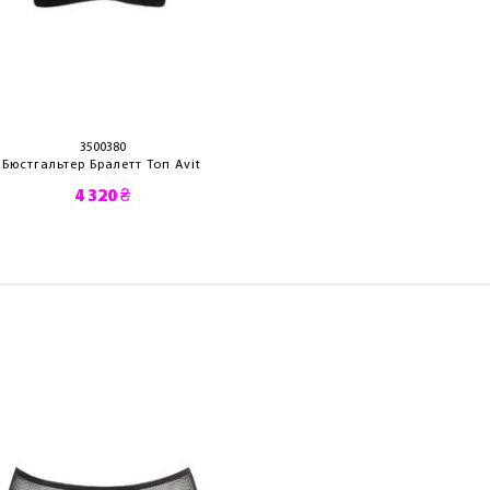
3500380
3500310
Бюстгальтер Бралетт Топ Avit
Бюстгальтер A
4 320 ₴
4 590 ₴