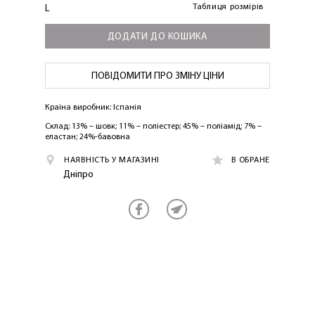
Таблиця розмірів
L
ДОДАТИ ДО КОШИКА
ПОВІДОМИТИ ПРО ЗМІНУ ЦІНИ
Країна виробник: Іспанія
Склад: 13% – шовк; 11% – поліестер; 45% – поліамід; 7% –
еластан; 24%-бавовна
ЛАСКАВО ПРОСИМО ДО
НАЯВНІСТЬ У МАГАЗИНІ
В ОБРАНЕ
NOSOVSKI.COM! ПРИЙМІТЬ ВІД НАС
Дніпро
ПРИВІТНИЙ БОНУС - ЗНИЖКУ НА
ПЕРШЕ ПОКУПКУ