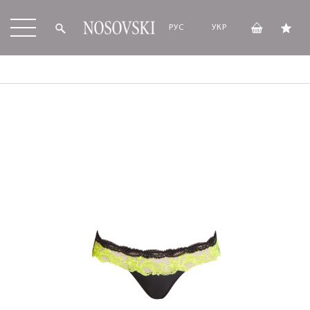
РУС
УКР